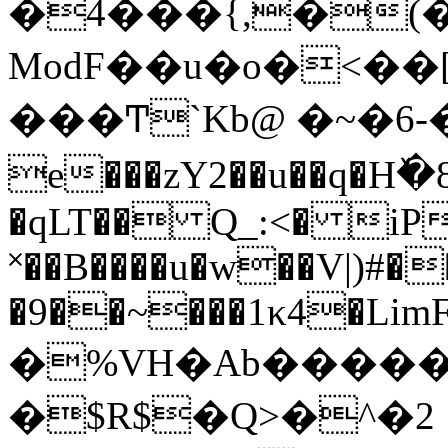
�4���{,�(�z��7ڀ_���%��H��+�CvE�s�ư��+28�Ԇ��4`c���p���ǃW&-IO�3lX�OHr�����M�s..��
ModF��u�o�<��
���Ͳ`Kb@ �~�6-�I=�ګfP�kQG�
e���zY2��u��q�H
�qLT�� Q_:<� iP�
˟��B����u�w��V|)#�
�9��~���1κ4�Lim
�%VH�Ab�����
�$R$�Q>�^�2