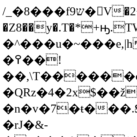
/_�8���fש9�񥏐V�2+�����;�/��ÊA!
�Z8��y�.T�*+ԣ
�^���u�~���e,
�߉��!
��,\T������c
�QRz�4�2x$��
�n�v�7�ŧ���.
�rJ�&-