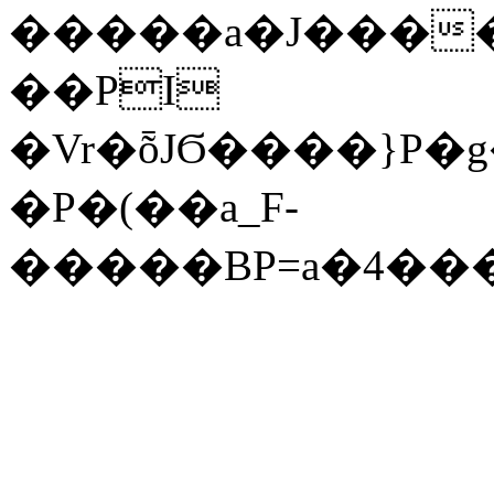
��PI
�Vr�ȭJϬ����}P
�P�(��a_F-
�����BP=a�4��