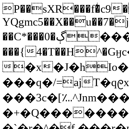
P��sXR���f�ͥc9
YQgmc5��X��u��7�j
��C*���0�ڳ���z��M9ҫ�Y2�>��\P�.�)�*��5U�KۀZZ�
���{4�T��H^
�x�J�hIo�
���q�/=ajT�q᧙
���3c�[؊^Jnm�
�+�Q��������O�(��!6�.���
�`�r�^�f.���r�