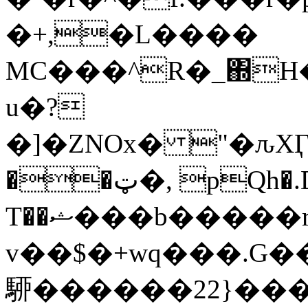
�+,�L�
���
MC���^R�_΍H
u�?
�]�ZNOx� "�ԉXӶ0�n
��ټ�, pQh�.D �_��H���
T��ޝ���b�����rbl��7�ʄL�7Mkk��W�8.4���?
v��$�+wq���.G��yt0'm�عz�˵jm��՛��ک
駵 ������22}��