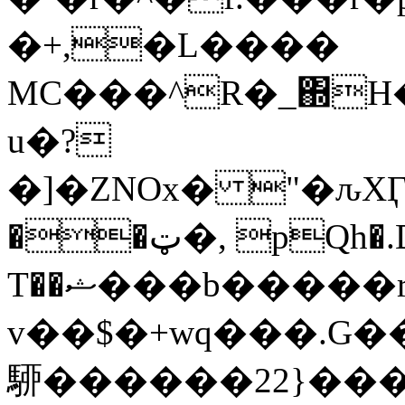
�+,�L�
���
MC���^R�_΍H
u�?
�]�ZNOx� "�ԉXӶ0�n
��ټ�, pQh�.D �_��H���
T��ޝ���b�����rbl��7�ʄL�7Mkk��W�8.4���?
v��$�+wq���.G��yt0'm�عz�˵jm��՛��ک
駵 ������22}��