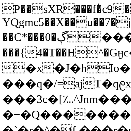
P��sXR���f�ͥc9
YQgmc5��X��u��7�j
��C*���0�ڳ���z��M9ҫ�Y2�>��\P�.�)�*��5U�KۀZZ�
���{4�T��H^
�x�J�hIo�
���q�/=ajT�q᧙
���3c�[؊^Jnm�
�+�Q��������O�(��!6�.���
�`�r�^�f.���r�