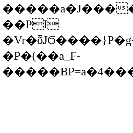
��PI
�Vr�ȭJϬ����}P
�P�(��a_F-
�����BP=a�4��