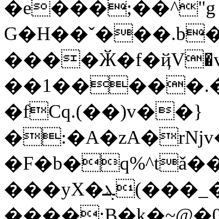
�e���;��^"g
G�H��ˇ���.b�
����Ӂ�f�ҋV�v׷�B�QR���l�_���6\g�]��
��1�����.�
�fCq.(��)v��}
�:�A�zA�rǋv
�F�b�q%^tǎ�
���yX�ܔ(���_�Z2�n