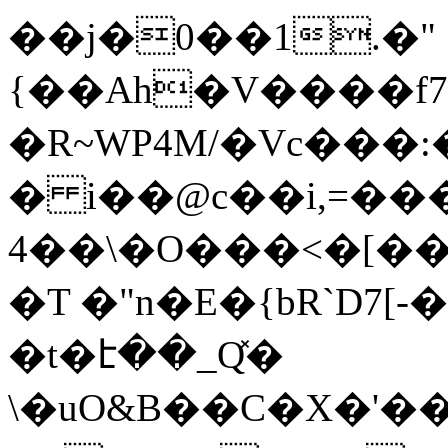
��j�0��1.�"
{��Ah�V����f7�
�R~WP4M/�Vc���:�
� i��@c��i,=���4��5�Fך��=W��@7�^���o
4��\�O���<�[�
�T �"n�E�{bR`D7[
�t�է��_Q̽�
\�uO&B��C�X�'��ђ�7�ܩ�E��