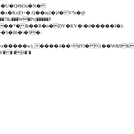
?>�U�Q#hOa�N�
���*�̙&��B�n�D
V�KV�\�d�����I�]-
^WV�� �[6�`�