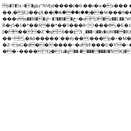
y�T�5x>��gkz"N녁ŗd����(�0-��r�w�x���
��,�jE2��qX��jۙ�&���(��j��W���9��^ �7�!�٦=L��jl�XӷQ�Ψ��n���GSٙg����+)�x�K
���vm��M��@>�?��$��ځ=�u|3�z��L��;'W�2D����=�� �Zd�!�i�p-aL%�s��n���77�Yv�P�6R�?��M��7&;���W�Pvj�����P
Β�y5�1�*��S��*��5���8<!���#,�E�
[����Zܮ�`��6j Y_���<)��y�n)W���R]O��rd�}_R '$T��jo^0�֔�씬iw�_� �6��;|@����Г kF��5�ǔ6�\�5�-
��=,�&b�����`��#y��:���ņ�+�M�2
�Z~nG�d������~�oëF���U�V�<�a{��.;,׵ {Wô��˄�����'H$��x�����w)_����4��^
��+���� Q֚�ڌ3�q��-�����