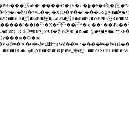
 �PHr���mF�
: ����\O�}V�U�]p�$�dŘ[�]�
z]O+�.Q��ш2�)J�Ѵ%�@
1�����)��f��X���*� q ��~��\Fq�
y���ra�C/�oc
dVi� {��W&9K��>�����ĕ>5@%kg
��8�N9Q� l�6���1Ru�upp�gY���B��P�Q��W_瘖d =���Z�XC�L�/���