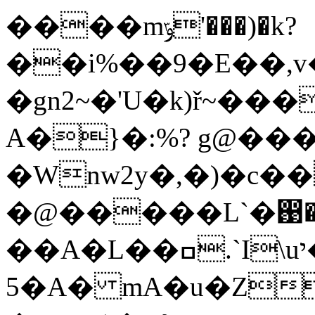
����mݹ'���)�k?
��i%��9�E��,v
�gn2~�'U�k)ř~�
A�}�:%? g@���
�Wnw2y�,�)�c��
�@�����L`�඙�4
��A�L��ߛ.`I\uי�o���#�L_q
5�A� mA�u�Z