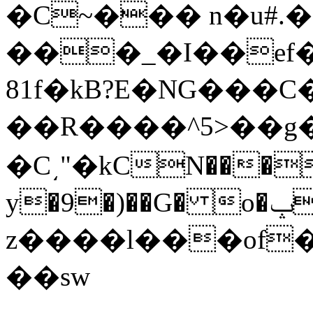
�C~��� n�u#.�
���_�I��ef�
81f�kB?E�NG���
��R����^5>��g�+�K嗠ٶ
�C͵"�kCN����
y�9�)��G� o�ݒV����-
z����l���of
��sw