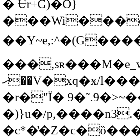
� Ʉr+G)�O}
���Wi���с
��Y~e,:^�(G��
���,sʀ���M�e_wnΞ����
ހ��V�xq�ӿ/l���,:���W�Y=��$�o{�g[�2�?
�r�"Ï� 9�˜.9�>~
�)}u�/p,����n3.�ٳ�)�U�,t!
�c*�̔�Z�c�ȍ��