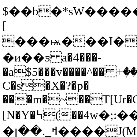
$��b�*sW�����
[
���ѭ���I���
�и��ƽ a�4���-
�a$5���v����^�� +
C�s�X�?�p�
���m�~��T[Ur�
[N�Y�߆(��
4w�;:
�լ��._ߞ����