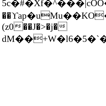
5c�#�Xf�^���|c
��ϒap�uMu��KO�Oآ�7�e�h|q#�4B���P�,���=�h
(z0��J�>�j�
ԁM��+W�l6�5�`