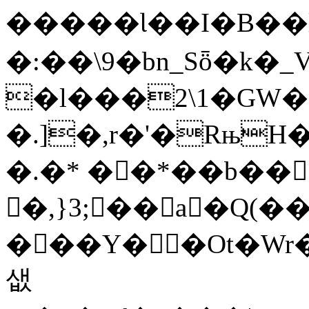
�����Ɩ��I�B��l3�8��
�:��\9�bn_Sȫ�k
�l���2\1�GW
�.]�,r�'�RњH
�.�* ��*��b���
�,}3;��a�Q(�
���Y��Ot�Wr�^�1w�mZ
샚