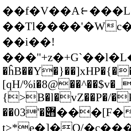
��f�V��A⥼���
��Tl����'�Wc��
��i��!
���"+z�+G`��l�L��`�>
�ĥB��Y�}��]xHP�{�
[qH/%i�8@��^��$v�_
{>B�l�vZ��P�/�
��03'�݋���[F����m���>���6a�Ui5*�w��d�����:̯�x
t>*e�]�Q/�c���