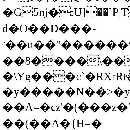
�G5nj�:U]��`P|T���,�SC
d�O��D���-
ᵋ��u��"������\�@0��dpߕ���l���S��R�h^ʣ��(�x�PN
��8����\��
�\Yg���c`�RXrR
�y�����N��>�y
��A=�cz'�(���z�"
��(��A�{H=�