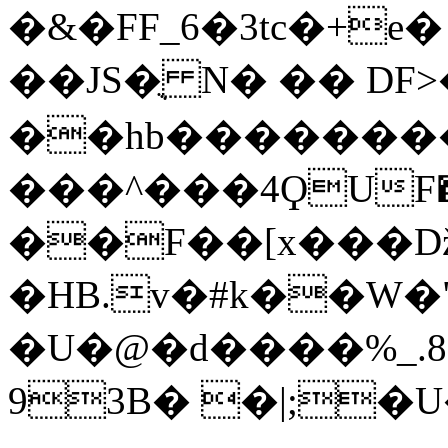
�&�FF_6�3tc�+e� v�ܬ���
��JS�ֻ N� �� D
��hb��������
���^���4ϘUF�����x
��F��[x��
�HB.v�#k��W
�U�@�d����%_.8�
93B� �|;�U