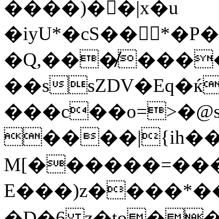
����)��|x�u
�iyU*�cS��*�P
�Q,���̸���
��ssZDV�Eq�ќ
���c��o=>�@
����|{ih�
M[������=��
E���)z����*�
�D�6 z�to�