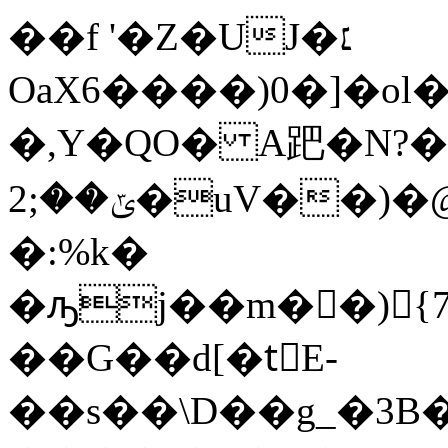
��f '�Z�UJ�׆
OaX6����)0�]�o
�,Y�QO� A跁 �N?
ݶ��;2�uV��)�@#�7ݽ)Qx5�A���٤���q��0�J�V�dA��:h�YS�N78�ʮ�Y�b ]
�:%k�
�ԡj��m��){
��G��d[�tْE-
��s��\D��g_�3B