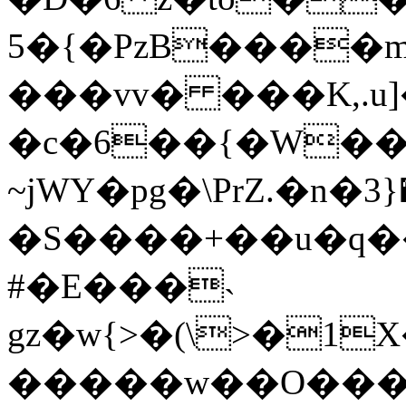
5�{�PzB����
���vv� ���K,.u]
�c�6��{�W����
~jWY�pg�\PrZ.�n�݋*�{3 ��uI�s�-
�S����+��u�q��
#�E���˴
gz�w{>�(\>�1X���ۘ���p$�
�����w��O����