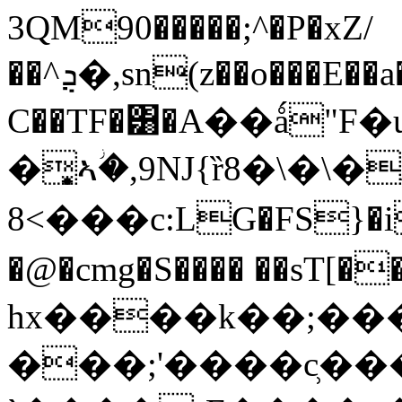
3QM90�����;^�P�xZ/
��^ܯ�,sn(z��o���E��a�k@�;l@,��_���Of-
C��TF�͸�A��ǻ"F
�͙ኣؗ�,9NJ{ȑ8�\�
8<���c:LG�FS}�i
�@�cmg�S���� ��sT[�
hx����k��;���e
���;'����c̹�