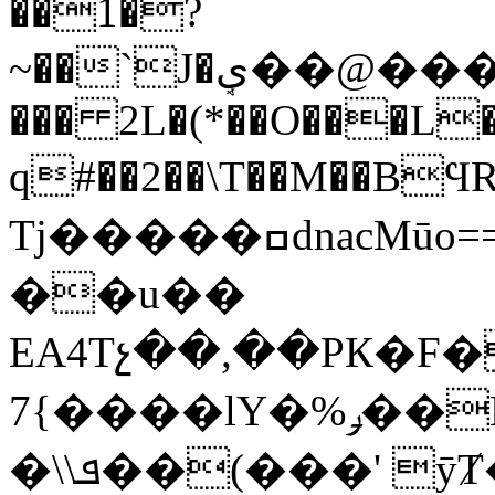
��1�?
~��`J�یܱ��@���b���)]8b4��Sd�����߮)T~���A�rjj/-
��� 2L�(*��O���L
q#��2��\T��M��BϤ
Tj�����ߛdnacMūo==R��{Ӎ ���)�!
��u��
EA4Tչ��,��PК�
7{����lY�%ݛ��M�Q���.]��G�=��uĥŸ�����B��?
�\\ܦ��(���' ӯȾ� E�$