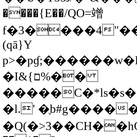
����{E��/QO=竲
f�3����4"��
(qā}Y
p>�pɠ;������w
�I&{ם%��
�����C�*ls�s
�l.' �ֶb#g����
�Q(�>3��CH��hQ-$h