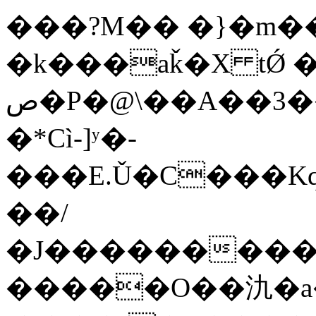
���?M�� �}�m��
�k���aǩ�X tǾ 
ص�P�@\��A��3�����T�3#�5��L��l;7��u�DN��7�[}
�*Cì-]ʸ�-
���E.Ǔ�C���K
��/
�J��������
�����O��氿�a�: