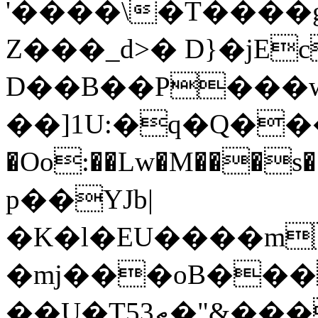
'����\�T����g
Z���_d>� D}�jEc
D��B��P���w#
��]1U:�q�Q���
�Oo:��Lw�M���s
p��YJb|
�K�l�EU����m
�mj���oB���
��U�Tޠ53�"&���M�_�i;��1���@ mR�p�+�