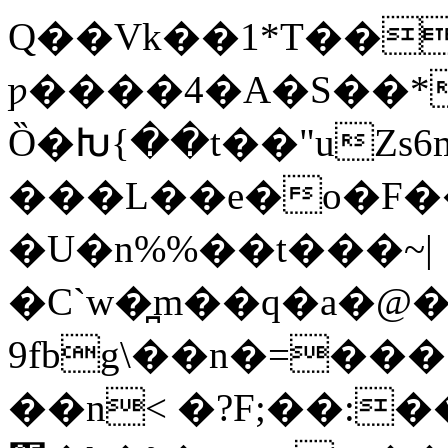
Q��Vk��1*T��
ƿ����4�A�S��*�
Ȍ�Խ{��t��"uZs
���L��e�o�F��
�U�n%%��t���~|
�C`w�̪m��q�a�@
9fbg\��n�=���߆2��72�u��N��gߒm�Oa9T�k�K���dmĦ�4oA{o�j����Zؖ���c:�
��n< �?F;��:�