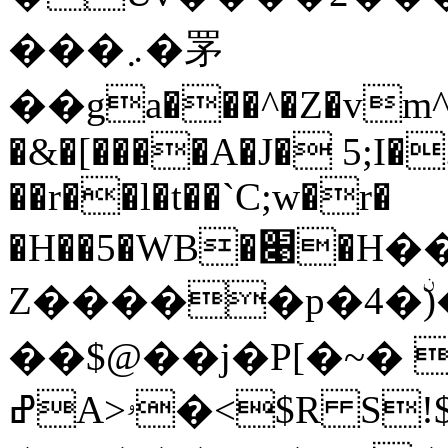
���܇�罞
��ga���^�Z�vm^
�&�[����A�J� 5;I�
��r��l�t��`C;w�r�
�H��5�WB�׉�H��u�t�$_��?E��j�-�
Z�����p�4�ۨ
��$@��j�P[�~� 
ߝA>ۥ�<$R S!$B�ҭ����a�