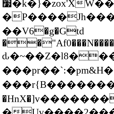
׷�k�}�zox'XW�����; ��
�P����Jh���
��V6�g�Gtd
��"Af0���N����+
ԃ�~��Z�l8���
�� �pr��`:�pm&H�
���r{B��������ۆ�F5O&�ă08�Q�B�<ū�uz���\�+
�HnX�]v�������
�Uv����א���2Rk�;�V,�b�g�箿n碆