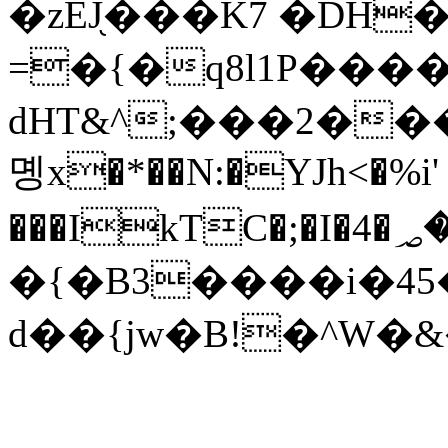
�zEJ֖���K7 �DH
=�{�q8l1P���
dHT&^;���2���B�L�l����צ�v� ]�
몡x�*��N:�YJh<�%i'
���IkTC�;�I�4�؃�=��F���V�����I�G*�
�{�B3����i�45�
d��{jw�B!�^W�