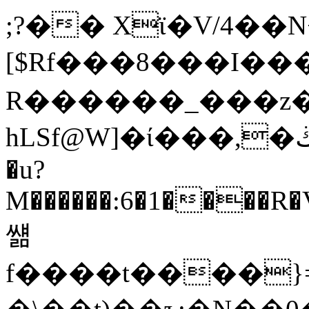
;?�� Xϊ�V/4��N
[$Rf���8���I���
R������_���z�
�u?
M������:6�1����R�V
썖
f����t����}=