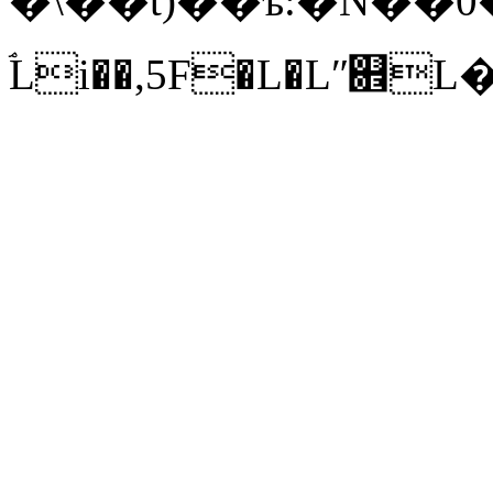
�\��t)��ъ:�N��0
ۘLi��,5F�L�Lʺ