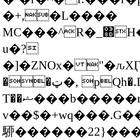
�+,�L�
���
MC���^R�_΍H
u�?
�]�ZNOx� "�ԉXӶ0�n
��ټ�, pQh�.D �_��H���
T��ޝ���b�����rbl��7�ʄL�7Mkk��W�8.4���?
v��$�+wq���.G��yt0'm�عz�˵jm��՛��ک
駵 ������22}��