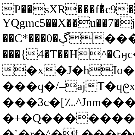
P��sXR���f�ͥc9
YQgmc5��X��u��7�j
��C*���0�ڳ���z��M9ҫ�Y2�>��\P�.�)�*��5U�KۀZZ�
���{4�T��H^
�x�J�hIo�
���q�/=ajT�q᧙
���3c�[؊^Jnm�
�+�Q��������O�(��!6�.���
�`�r�^�f.���r�