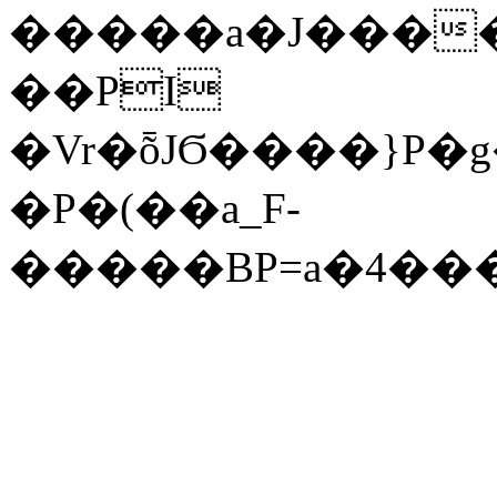
��PI
�Vr�ȭJϬ����}P
�P�(��a_F-
�����BP=a�4��